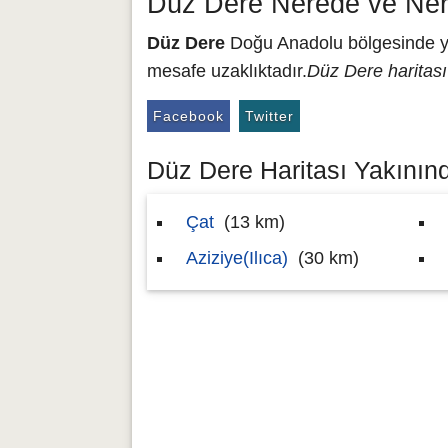
Düz Dere Nerede ve Ner
Düz Dere
Doğu Anadolu bölgesinde yer
mesafe uzaklıktadır.
Düz Dere haritası
Facebook
Twitter
Düz Dere Haritası Yakınınd
Çat
(13 km)
Aziziye(Ilıca)
(30 km)