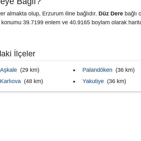
eye Bağlı?
 almakta olup, Erzurum iline bağlıdır.
Düz Dere
bağlı o
konumu 39.7199 enlem ve 40.9165 boylam olarak harita
aki İlçeler
Aşkale
(29 km)
Palandöken
(36 km)
Karlıova
(48 km)
Yakutiye
(36 km)