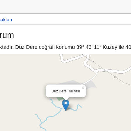
makları
urum
adır. Düz Dere coğrafi konumu 39° 43′ 11″ Kuzey ile 40°
×
Düz Dere Haritası