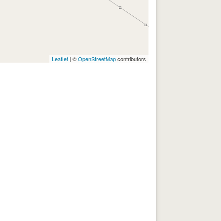
Leaflet
| ©
OpenStreetMap
contributors