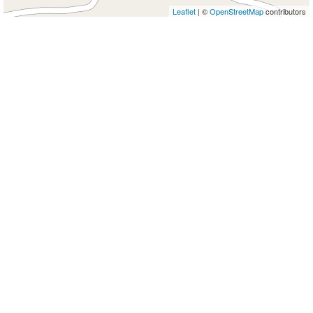
Leaflet
| ©
OpenStreetMap
contributors