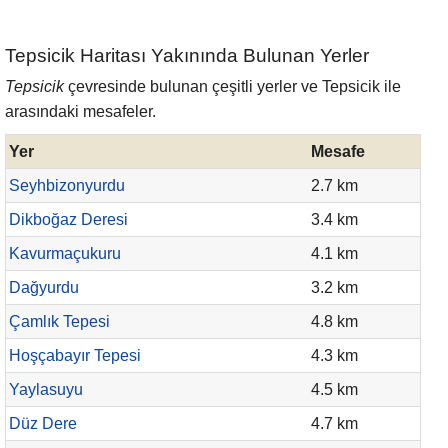
Tepsicik Haritası Yakınında Bulunan Yerler
Tepsicik
çevresinde bulunan çeşitli yerler ve Tepsicik ile
arasındaki mesafeler.
Yer
Mesafe
Seyhbizonyurdu
2.7 km
Dikboğaz Deresi
3.4 km
Kavurmaçukuru
4.1 km
Dağyurdu
3.2 km
Çamlık Tepesi
4.8 km
Hoşçabayır Tepesi
4.3 km
Yaylasuyu
4.5 km
Düz Dere
4.7 km