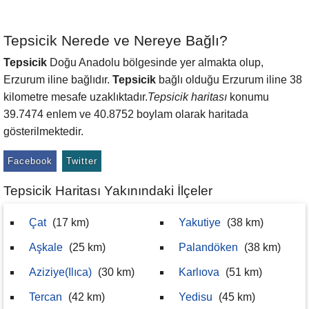
Tepsicik Nerede ve Nereye Bağlı?
Tepsicik
Doğu Anadolu bölgesinde yer almakta olup,
Erzurum iline bağlıdır.
Tepsicik
bağlı olduğu Erzurum iline 38
kilometre mesafe uzaklıktadır.
Tepsicik haritası
konumu
39.7474 enlem ve 40.8752 boylam olarak haritada
gösterilmektedir.
Facebook
Twitter
Tepsicik Haritası Yakınındaki İlçeler
Çat
(17 km)
Yakutiye
(38 km)
Aşkale
(25 km)
Palandöken
(38 km)
Aziziye(Ilıca)
(30 km)
Karlıova
(51 km)
Tercan
(42 km)
Yedisu
(45 km)