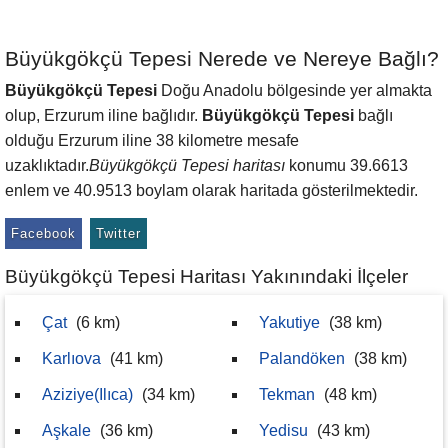
Büyükgökçü Tepesi Nerede ve Nereye Bağlı?
Büyükgökçü Tepesi
Doğu Anadolu bölgesinde yer almakta
olup, Erzurum iline bağlıdır.
Büyükgökçü Tepesi
bağlı
olduğu Erzurum iline 38 kilometre mesafe
uzaklıktadır.
Büyükgökçü Tepesi haritası
konumu 39.6613
enlem ve 40.9513 boylam olarak haritada gösterilmektedir.
Facebook
Twitter
Büyükgökçü Tepesi Haritası Yakınındaki İlçeler
Çat
(6 km)
Yakutiye
(38 km)
Karlıova
(41 km)
Palandöken
(38 km)
Aziziye(Ilıca)
(34 km)
Tekman
(48 km)
Aşkale
(36 km)
Yedisu
(43 km)