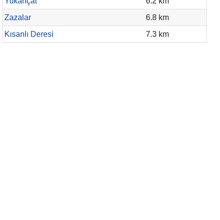
Yukarıçat
6.2 km
Zazalar
6.8 km
Kısanlı Deresi
7.3 km