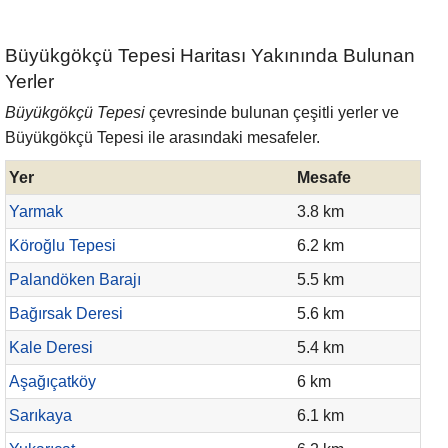
Büyükgökçü Tepesi Haritası Yakınında Bulunan
Yerler
Büyükgökçü Tepesi
çevresinde bulunan çeşitli yerler ve
Büyükgökçü Tepesi ile arasındaki mesafeler.
Yer
Mesafe
Yarmak
3.8 km
Köroğlu Tepesi
6.2 km
Palandöken Barajı
5.5 km
Bağırsak Deresi
5.6 km
Kale Deresi
5.4 km
Aşağıçatköy
6 km
Sarıkaya
6.1 km