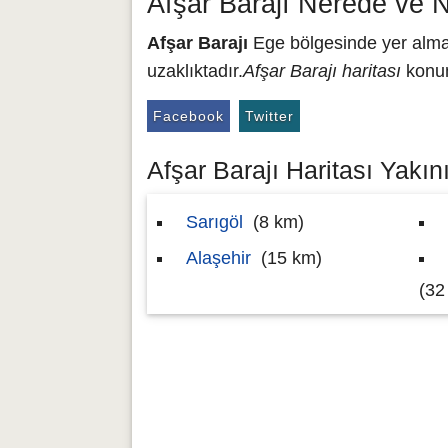
Afşar Barajı Nerede ve 
Afşar Barajı
Ege bölgesinde yer almak
uzaklıktadır.
Afşar Barajı haritası
konum
Facebook
Twitter
Afşar Barajı Haritası Yakını
Sarıgöl
(8 km)
Alaşehir
(15 km)
(32