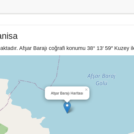
anisa
tadır. Afşar Barajı coğrafi konumu 38° 13′ 59″ Kuzey ile
×
Afşar Barajı Haritası