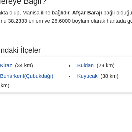
Nereye Bağlı?
ta olup, Manisa iline bağlıdır.
Afşar Barajı
bağlı olduğu
u 38.2333 enlem ve 28.6000 boylam olarak haritada gös
ndaki İlçeler
Kiraz
(34 km)
Buldan
(29 km)
Buharkent(Çubukdağı)
Kuyucak
(38 km)
 km)