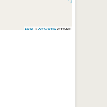
Leaflet
| ©
OpenStreetMap
contributors