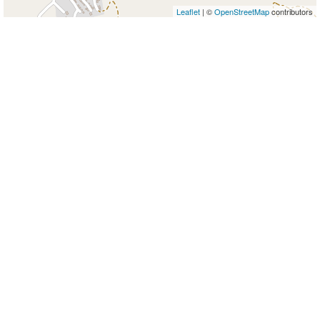
Leaflet
| ©
OpenStreetMap
contributors