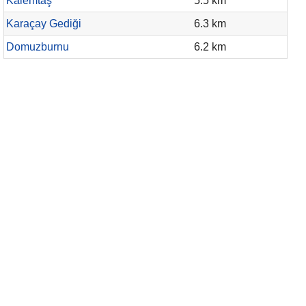
Kalemtaş
5.5 km
Karaçay Gediği
6.3 km
Domuzburnu
6.2 km