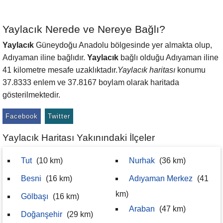
Yaylacık Nerede ve Nereye Bağlı?
Yaylacık
Güneydoğu Anadolu bölgesinde yer almakta olup,
Adıyaman iline bağlıdır.
Yaylacık
bağlı olduğu Adıyaman iline
41 kilometre mesafe uzaklıktadır.
Yaylacık haritası
konumu
37.8333 enlem ve 37.8167 boylam olarak haritada
gösterilmektedir.
Facebook
Twitter
Yaylacık Haritası Yakınındaki İlçeler
Tut
(10 km)
Nurhak
(36 km)
Besni
(16 km)
Adıyaman Merkez
(41
km)
Gölbaşı
(16 km)
Araban
(47 km)
Doğanşehir
(29 km)