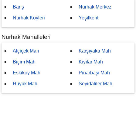
Barış
Nurhak Merkez
Nurhak Köyleri
Yeşilkent
Nurhak Mahalleleri
Alçiçek Mah
Karşıyaka Mah
Biçim Mah
Kıyılar Mah
Eskiköy Mah
Pınarbaşı Mah
Hüyük Mah
Seyidaliler Mah