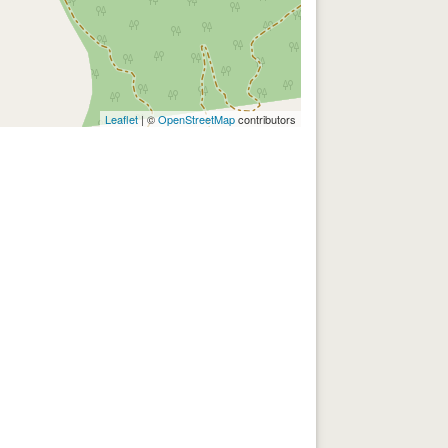
Leaflet
| ©
OpenStreetMap
contributors