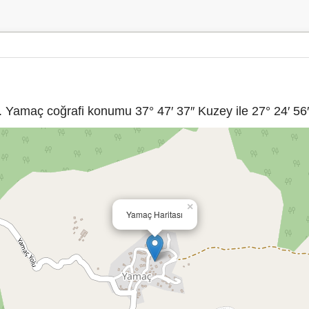
 Yamaç coğrafi konumu 37° 47′ 37″ Kuzey ile 27° 24′ 56″
×
Yamaç Haritası