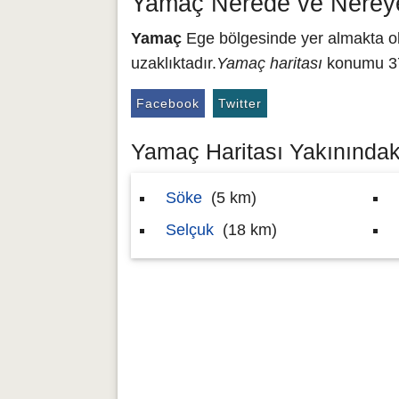
Yamaç Nerede ve Nerey
Yamaç
Ege bölgesinde yer almakta olu
uzaklıktadır.
Yamaç haritası
konumu 37.
Facebook
Twitter
Yamaç Haritası Yakınındaki
Söke
(5 km)
Selçuk
(18 km)