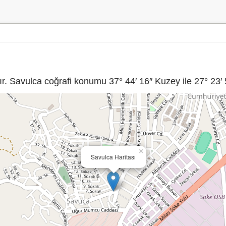
. Savulca coğrafi konumu 37° 44′ 16″ Kuzey ile 27° 23′ 
×
Savulca Haritası