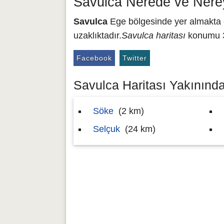
Savulca Nerede ve Nere
Savulca
Ege bölgesinde yer almakta ol
uzaklıktadır.
Savulca haritası
konumu 37
Facebook
Twitter
Savulca Haritası Yakınındak
Söke
(2 km)
Selçuk
(24 km)