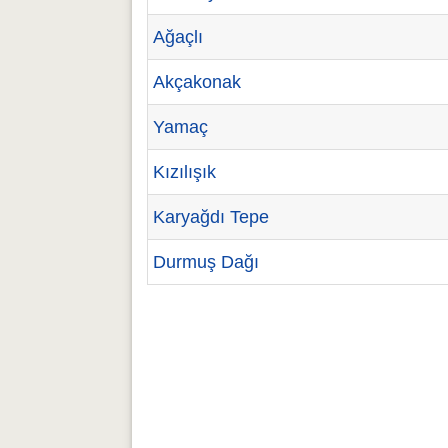
Ağaçlı
Akçakonak
Yamaç
Kızılışık
Karyağdı Tepe
Durmuş Dağı