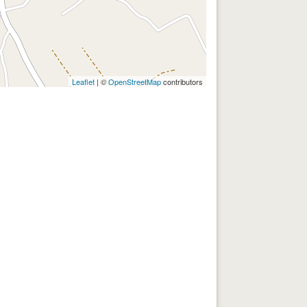
Leaflet
| ©
OpenStreetMap
contributors