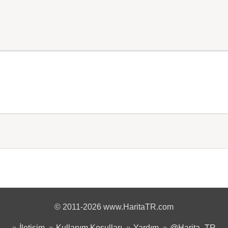
© 2011-2026 www.HaritaTR.com
İletişim
Kullanım Koşulları
Yardım
@Harita_TR