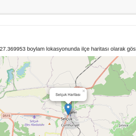
7.369953 boylam lokasyonunda ilçe haritası olarak göst
×
Selçuk Haritası