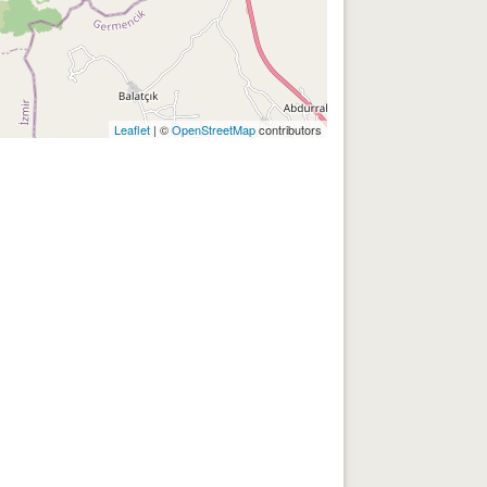
Leaflet
| ©
OpenStreetMap
contributors