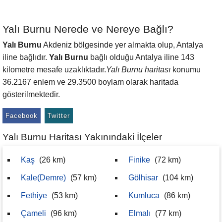
Yalı Burnu Nerede ve Nereye Bağlı?
Yalı Burnu
Akdeniz bölgesinde yer almakta olup, Antalya
iline bağlıdır.
Yalı Burnu
bağlı olduğu Antalya iline 143
kilometre mesafe uzaklıktadır.
Yalı Burnu haritası
konumu
36.2167 enlem ve 29.3500 boylam olarak haritada
gösterilmektedir.
Facebook
Twitter
Yalı Burnu Haritası Yakınındaki İlçeler
Kaş
(26 km)
Finike
(72 km)
Kale(Demre)
(57 km)
Gölhisar
(104 km)
Fethiye
(53 km)
Kumluca
(86 km)
Çameli
(96 km)
Elmalı
(77 km)