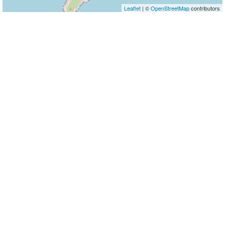
Leaflet
| ©
OpenStreetMap
contributors