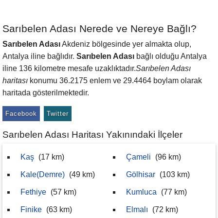
Sarıbelen Adası Nerede ve Nereye Bağlı?
Sarıbelen Adası
Akdeniz bölgesinde yer almakta olup,
Antalya iline bağlıdır.
Sarıbelen Adası
bağlı olduğu Antalya
iline 136 kilometre mesafe uzaklıktadır.
Sarıbelen Adası
haritası
konumu 36.2175 enlem ve 29.4464 boylam olarak
haritada gösterilmektedir.
Facebook
Twitter
Sarıbelen Adası Haritası Yakınındaki İlçeler
Kaş
(17 km)
Çameli
(96 km)
Kale(Demre)
(49 km)
Gölhisar
(103 km)
Fethiye
(57 km)
Kumluca
(77 km)
Finike
(63 km)
Elmalı
(72 km)