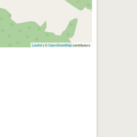
Leaflet
| ©
OpenStreetMap
contributors