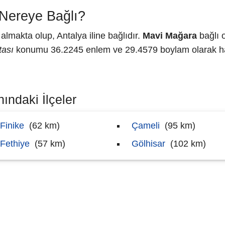
Nereye Bağlı?
lmakta olup, Antalya iline bağlıdır.
Mavi Mağara
bağlı o
tası
konumu 36.2245 enlem ve 29.4579 boylam olarak har
ındaki İlçeler
Finike
(62 km)
Çameli
(95 km)
Fethiye
(57 km)
Gölhisar
(102 km)