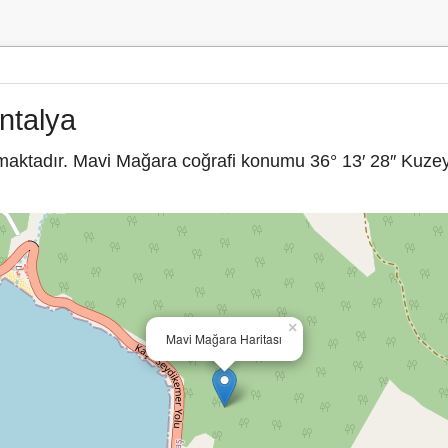
ntalya
maktadır. Mavi Mağara coğrafi konumu 36° 13′ 28″ Kuzey
×
Mavi Mağara Haritası