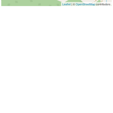
Leaflet
| ©
OpenStreetMap
contributors