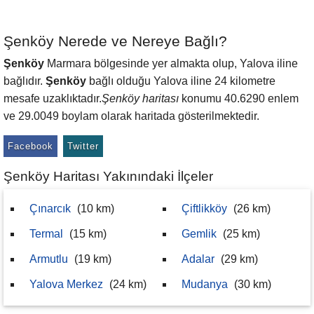
Şenköy Nerede ve Nereye Bağlı?
Şenköy
Marmara bölgesinde yer almakta olup, Yalova iline
bağlıdır.
Şenköy
bağlı olduğu Yalova iline 24 kilometre
mesafe uzaklıktadır.
Şenköy haritası
konumu 40.6290 enlem
ve 29.0049 boylam olarak haritada gösterilmektedir.
Facebook
Twitter
Şenköy Haritası Yakınındaki İlçeler
Çınarcık
(10 km)
Çiftlikköy
(26 km)
Termal
(15 km)
Gemlik
(25 km)
Armutlu
(19 km)
Adalar
(29 km)
Yalova Merkez
(24 km)
Mudanya
(30 km)