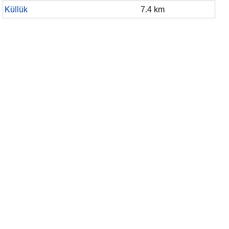
Küllük
7.4 km