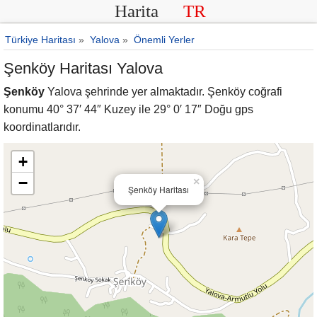
Harita
TR
Türkiye Haritası
»
Yalova
»
Önemli Yerler
Şenköy Haritası Yalova
Şenköy
Yalova şehrinde yer almaktadır. Şenköy coğrafi
konumu 40° 37′ 44″ Kuzey ile 29° 0′ 17″ Doğu gps
koordinatlarıdır.
+
−
×
Şenköy Haritası