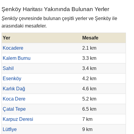
Şenköy Haritası Yakınında Bulunan Yerler
Şenköy
çevresinde bulunan çeşitli yerler ve Şenköy ile
arasındaki mesafeler.
Yer
Mesafe
Kocadere
2.1 km
Kalem Burnu
3.3 km
Sahil
3.4 km
Esenköy
4.2 km
Karlık Dağ
4.6 km
Koca Dere
5.2 km
Çatal Tepe
6.5 km
Karpuz Deresi
7 km
Lütfiye
9 km