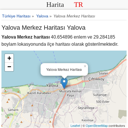
Harita
TR
Türkiye Haritası
»
Yalova
»
Yalova Merkez Haritası
Yalova Merkez Haritası Yalova
Yalova Merkez haritası
40.654896 enlem ve 29.284185
boylam lokasyonunda ilçe haritası olarak gösterilmektedir.
+
−
×
Yalova Merkez Haritası
Leaflet
| ©
OpenStreetMap
contributors