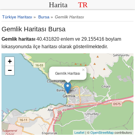
Harita
TR
Türkiye Haritası
»
Bursa
»
Gemlik Haritası
Gemlik Haritası Bursa
Gemlik haritası
40.431820 enlem ve 29.155416 boylam
lokasyonunda ilçe haritası olarak gösterilmektedir.
+
−
×
Gemlik Haritası
Leaflet
| ©
OpenStreetMap
contributors