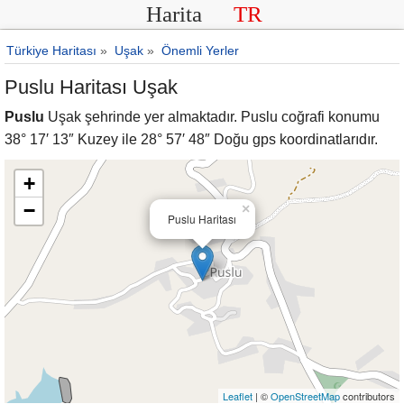
Harita
TR
Türkiye Haritası
»
Uşak
»
Önemli Yerler
Puslu Haritası Uşak
Puslu
Uşak şehrinde yer almaktadır. Puslu coğrafi konumu
38° 17′ 13″ Kuzey ile 28° 57′ 48″ Doğu gps koordinatlarıdır.
+
−
×
Puslu Haritası
Leaflet
| ©
OpenStreetMap
contributors