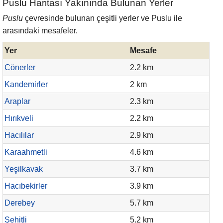
Puslu Haritası Yakınında Bulunan Yerler
Puslu
çevresinde bulunan çeşitli yerler ve Puslu ile
arasındaki mesafeler.
Yer
Mesafe
Cönerler
2.2 km
Kandemirler
2 km
Araplar
2.3 km
Hırıkveli
2.2 km
Hacılılar
2.9 km
Karaahmetli
4.6 km
Yeşilkavak
3.7 km
Hacıbekirler
3.9 km
Derebey
5.7 km
Şehitli
5.2 km