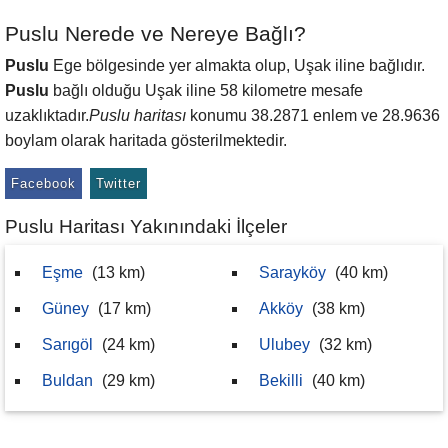
Puslu Nerede ve Nereye Bağlı?
Puslu
Ege bölgesinde yer almakta olup, Uşak iline bağlıdır.
Puslu
bağlı olduğu Uşak iline 58 kilometre mesafe
uzaklıktadır.
Puslu haritası
konumu 38.2871 enlem ve 28.9636
boylam olarak haritada gösterilmektedir.
Facebook
Twitter
Puslu Haritası Yakınındaki İlçeler
Eşme
(13 km)
Sarayköy
(40 km)
Güney
(17 km)
Akköy
(38 km)
Sarıgöl
(24 km)
Ulubey
(32 km)
Buldan
(29 km)
Bekilli
(40 km)