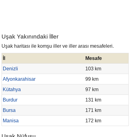
Uşak Yakınındaki İller
Uşak haritası ile komşu iller ve iller arası mesafeleri.
İl
Mesafe
Denizli
103 km
Afyonkarahisar
99 km
Kütahya
97 km
Burdur
131 km
Bursa
171 km
Manisa
172 km
Uşak Nüfusu