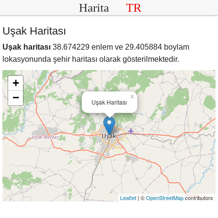
Harita
TR
Uşak Haritası
Uşak haritası
38.674229 enlem ve 29.405884 boylam
lokasyonunda şehir haritası olarak gösterilmektedir.
+
−
×
Uşak Haritası
Leaflet
| ©
OpenStreetMap
contributors