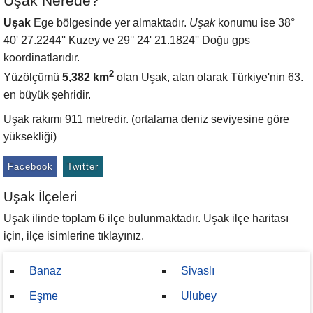
Uşak Nerede?
Uşak
Ege bölgesinde yer almaktadır.
Uşak
konumu ise 38°
40' 27.2244'' Kuzey ve 29° 24' 21.1824'' Doğu gps
koordinatlarıdır.
2
Yüzölçümü
5,382 km
olan Uşak, alan olarak Türkiye'nin 63.
en büyük şehridir.
Uşak rakımı 911 metredir. (ortalama deniz seviyesine göre
yüksekliği)
Facebook
Twitter
Uşak İlçeleri
Uşak ilinde toplam 6 ilçe bulunmaktadır. Uşak ilçe haritası
için, ilçe isimlerine tıklayınız.
Banaz
Sivaslı
Eşme
Ulubey