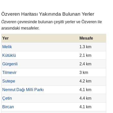
Özveren Haritası Yakınında Bulunan Yerler
Özveren
çevresinde bulunan çeşitli yerler ve Özveren ile
arasındaki mesafeler.
Yer
Mesafe
Melik
1.3 km
Kütüklü
2.1 km
Gürgenli
2.4 km
Tilmevir
3 km
Sutepe
4.2 km
Nemrut Dağı Milli Parkı
4.1 km
Çetin
4.4 km
Bircan
4.1 km