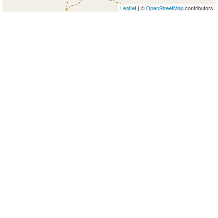
Leaflet
| ©
OpenStreetMap
contributors