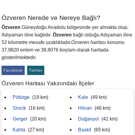
Özveren Nerede ve Nereye Bağlı?
Özveren
Güneydoğu Anadolu bölgesinde yer almakta olup,
Adıyaman iline bağlıdır.
Özveren
bağlı olduğu Adıyaman iline
52 kilometre mesafe uzaklıktadır.
Özveren haritası
konumu
37.9820 enlem ve 38.8076 boylam olarak haritada
gösterilmektedir.
Facebook
Twitter
Özveren Haritası Yakınındaki İlçeler
Pötürge
(19 km)
Kale
(49 km)
Sincik
(16 km)
Hilvan
(46 km)
Gerger
(20 km)
Doğanyol
(42 km)
Kahta
(27 km)
Baskil
(65 km)