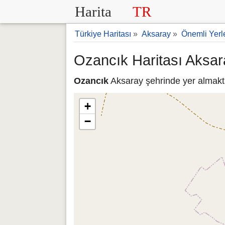
Harita
TR
Türkiye Haritası
»
Aksaray
»
Önemli Yerl
Ozancık Haritası Aksar
Ozancık
Aksaray şehrinde yer almakta
+
−