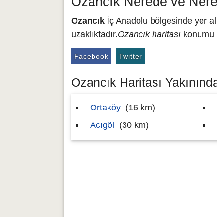
Ozancık Nerede ve Nere
Ozancık
İç Anadolu bölgesinde yer alm
uzaklıktadır.
Ozancık haritası
konumu 3
Facebook
Twitter
Ozancık Haritası Yakınındak
Ortaköy
(16 km)
Acıgöl
(30 km)