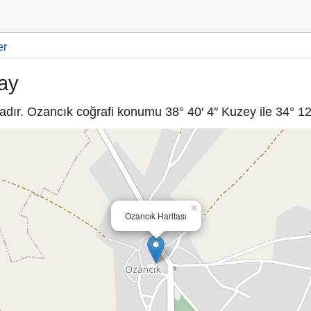
er
ay
dır. Ozancık coğrafi konumu 38° 40′ 4″ Kuzey ile 34° 12′
×
Ozancık Haritası