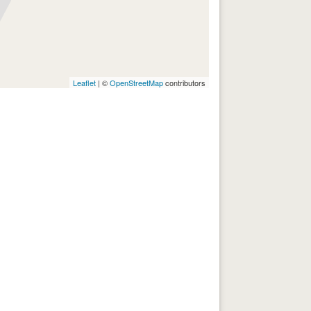
Leaflet
| ©
OpenStreetMap
contributors