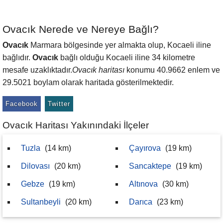
Ovacık Nerede ve Nereye Bağlı?
Ovacık
Marmara bölgesinde yer almakta olup, Kocaeli iline
bağlıdır.
Ovacık
bağlı olduğu Kocaeli iline 34 kilometre
mesafe uzaklıktadır.
Ovacık haritası
konumu 40.9662 enlem ve
29.5021 boylam olarak haritada gösterilmektedir.
Facebook
Twitter
Ovacık Haritası Yakınındaki İlçeler
Tuzla
(14 km)
Çayırova
(19 km)
Dilovası
(20 km)
Sancaktepe
(19 km)
Gebze
(19 km)
Altınova
(30 km)
Sultanbeyli
(20 km)
Darıca
(23 km)