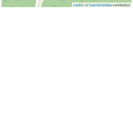
Leaflet
| ©
OpenStreetMap
contributors