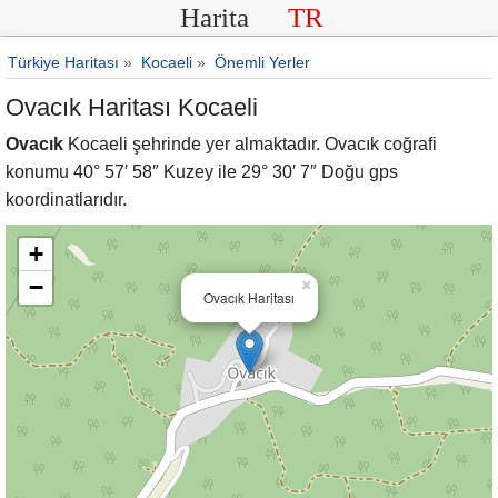
Harita
TR
Türkiye Haritası
»
Kocaeli
»
Önemli Yerler
Ovacık Haritası Kocaeli
Ovacık
Kocaeli şehrinde yer almaktadır. Ovacık coğrafi
konumu 40° 57′ 58″ Kuzey ile 29° 30′ 7″ Doğu gps
koordinatlarıdır.
+
−
×
Ovacık Haritası