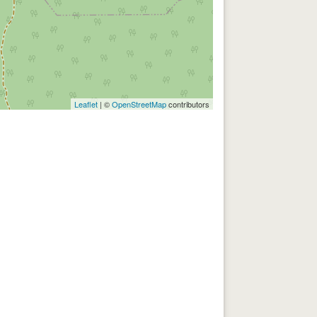
Leaflet
| ©
OpenStreetMap
contributors