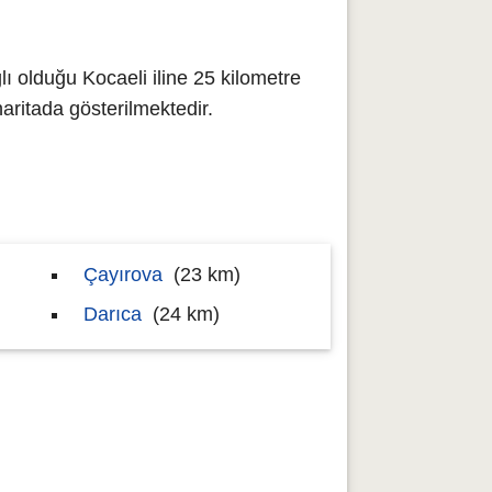
ı olduğu Kocaeli iline 25 kilometre
itada gösterilmektedir.
Çayırova
(23 km)
Darıca
(24 km)