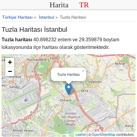
Harita
TR
Türkiye Haritası
»
İstanbul
»
Tuzla Haritası
Tuzla Haritası İstanbul
Tuzla haritası
40.898232 enlem ve 29.359879 boylam
lokasyonunda ilçe haritası olarak gösterilmektedir.
+
−
×
Tuzla Haritası
Leaflet
| ©
OpenStreetMap
contributors