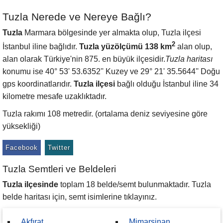
Tuzla Nerede ve Nereye Bağlı?
Tuzla
Marmara bölgesinde yer almakta olup, Tuzla ilçesi
2
İstanbul iline bağlıdır.
Tuzla yüzölçümü 138 km
alan olup,
alan olarak Türkiye'nin 875. en büyük ilçesidir.
Tuzla haritası
konumu ise 40° 53' 53.6352'' Kuzey ve 29° 21' 35.5644'' Doğu
gps koordinatlarıdır.
Tuzla ilçesi
bağlı olduğu İstanbul iline 34
kilometre mesafe uzaklıktadır.
Tuzla rakımı 108 metredir. (ortalama deniz seviyesine göre
yüksekliği)
Facebook
Twitter
Tuzla Semtleri ve Beldeleri
Tuzla ilçesinde
toplam 18 belde/semt bulunmaktadır. Tuzla
belde haritası için, semt isimlerine tıklayınız.
Akfırat
Mimarsinan