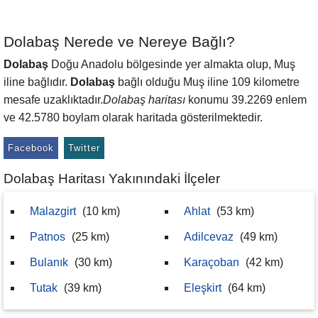
Dolabaş Nerede ve Nereye Bağlı?
Dolabaş
Doğu Anadolu bölgesinde yer almakta olup, Muş
iline bağlıdır.
Dolabaş
bağlı olduğu Muş iline 109 kilometre
mesafe uzaklıktadır.
Dolabaş haritası
konumu 39.2269 enlem
ve 42.5780 boylam olarak haritada gösterilmektedir.
Facebook
Twitter
Dolabaş Haritası Yakınındaki İlçeler
Malazgirt
(10 km)
Ahlat
(53 km)
Patnos
(25 km)
Adilcevaz
(49 km)
Bulanık
(30 km)
Karaçoban
(42 km)
Tutak
(39 km)
Eleşkirt
(64 km)