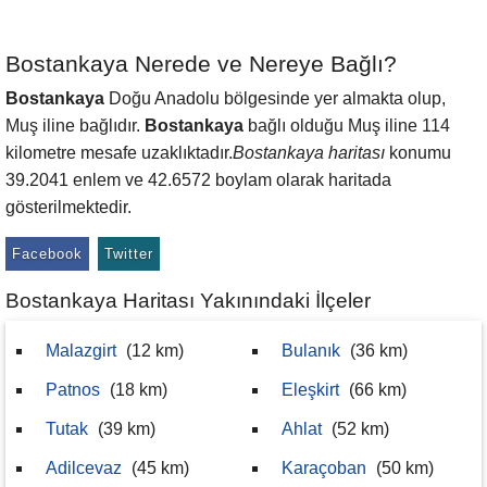
Bostankaya Nerede ve Nereye Bağlı?
Bostankaya
Doğu Anadolu bölgesinde yer almakta olup,
Muş iline bağlıdır.
Bostankaya
bağlı olduğu Muş iline 114
kilometre mesafe uzaklıktadır.
Bostankaya haritası
konumu
39.2041 enlem ve 42.6572 boylam olarak haritada
gösterilmektedir.
Facebook
Twitter
Bostankaya Haritası Yakınındaki İlçeler
Malazgirt
(12 km)
Bulanık
(36 km)
Patnos
(18 km)
Eleşkirt
(66 km)
Tutak
(39 km)
Ahlat
(52 km)
Adilcevaz
(45 km)
Karaçoban
(50 km)