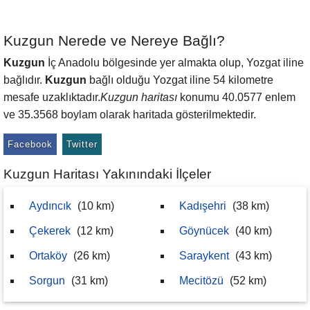
Kuzgun Nerede ve Nereye Bağlı?
Kuzgun
İç Anadolu bölgesinde yer almakta olup, Yozgat iline
bağlıdır.
Kuzgun
bağlı olduğu Yozgat iline 54 kilometre
mesafe uzaklıktadır.
Kuzgun haritası
konumu 40.0577 enlem
ve 35.3568 boylam olarak haritada gösterilmektedir.
Facebook
Twitter
Kuzgun Haritası Yakınındaki İlçeler
Aydıncık
(10 km)
Kadışehri
(38 km)
Çekerek
(12 km)
Göynücek
(40 km)
Ortaköy
(26 km)
Saraykent
(43 km)
Sorgun
(31 km)
Mecitözü
(52 km)