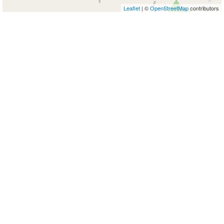
Leaflet
| ©
OpenStreetMap
contributors