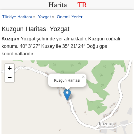
Harita
TR
Türkiye Haritası
»
Yozgat
»
Önemli Yerler
Kuzgun Haritası Yozgat
Kuzgun
Yozgat şehrinde yer almaktadır. Kuzgun coğrafi
konumu 40° 3′ 27″ Kuzey ile 35° 21′ 24″ Doğu gps
koordinatlarıdır.
+
−
×
Kuzgun Haritası