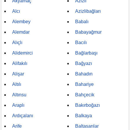
Akyamaç
Azizli
Alcı
Azizlibağları
Alembey
Babalı
Alemdar
Babayağmur
Alıçlı
Bacılı
Alidemirci
Bağlarbaşı
Alifakılı
Bağyazı
Alişar
Bahadın
Altılı
Bahariye
Altınsu
Bahçecik
Araplı
Bakırboğazı
Ardıçalanı
Balkaya
Arife
Baltasarılar