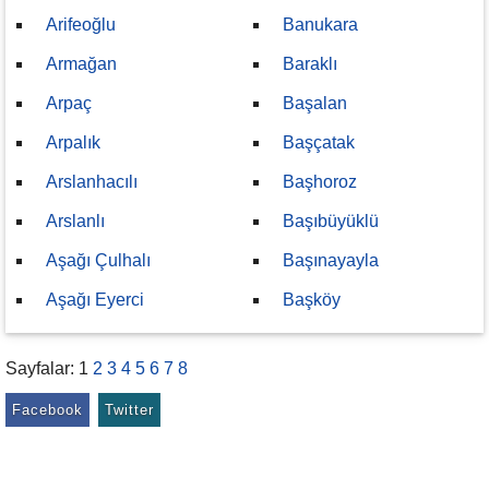
Arifeoğlu
Banukara
Armağan
Baraklı
Arpaç
Başalan
Arpalık
Başçatak
Arslanhacılı
Başhoroz
Arslanlı
Başıbüyüklü
Aşağı Çulhalı
Başınayayla
Aşağı Eyerci
Başköy
Sayfalar:
1
2
3
4
5
6
7
8
Facebook
Twitter