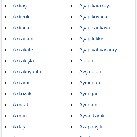
Akbaş
Aşağıkarakaya
Akbenli
Aşağıkuyucak
Akbucak
Aşağısarıkaya
Akçadam
Aşağıtekke
Akçakale
Aşağıyahyasaray
Akçakışla
Atalanı
Akçakoyunlu
Avşaralanı
Akcami
Aydıngün
Akkozak
Aydoğan
Akocak
Ayrıdam
Akoluk
Ayvalıkarlık
Aktaş
Azapbaşılı