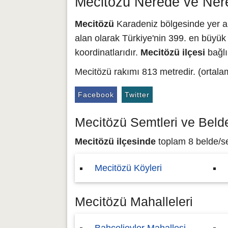
Mecitözü Nerede ve Ner
Mecitözü
Karadeniz bölgesinde yer al
alan olarak Türkiye'nin 399. en büyük i
koordinatlarıdır.
Mecitözü ilçesi
bağlı
Mecitözü rakımı 813 metredir. (ortala
Facebook
Twitter
Mecitözü Semtleri ve Belde
Mecitözü ilçesinde
toplam 8 belde/sem
Mecitözü Köyleri
Mecitözü Mahalleleri