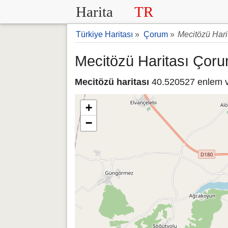
Harita
TR
Türkiye Haritası
»
Çorum
»
Mecitözü Hari
Mecitözü Haritası Çor
Mecitözü haritası
40.520527 enlem ve
+
−