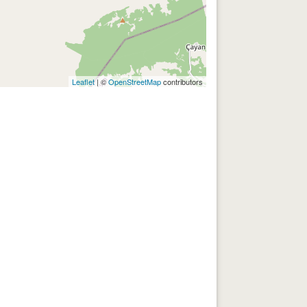
Leaflet
| ©
OpenStreetMap
contributors