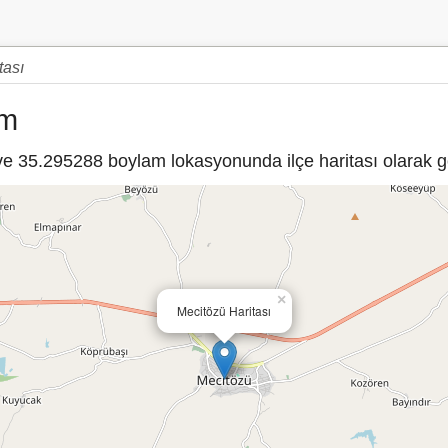
tası
um
 35.295288 boylam lokasyonunda ilçe haritası olarak gö
×
Mecitözü Haritası