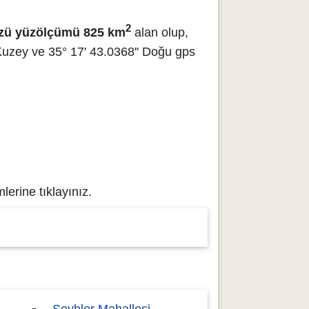
2
zü yüzölçümü 825 km
alan olup,
Kuzey ve 35° 17' 43.0368'' Doğu gps
erine tıklayınız.