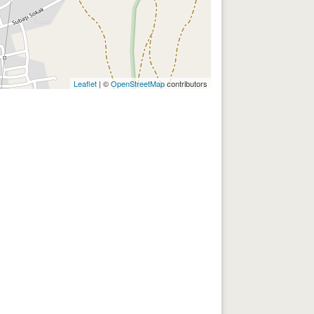
Leaflet
| ©
OpenStreetMap
contributors