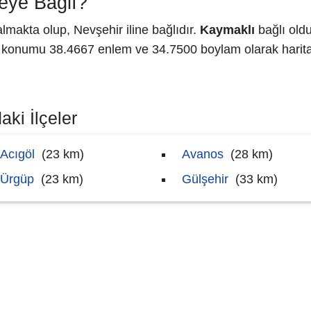
eye Bağlı?
lmakta olup, Nevşehir iline bağlıdır.
Kaymaklı
bağlı oldu
konumu 38.4667 enlem ve 34.7500 boylam olarak haritad
ki İlçeler
Acıgöl
(23 km)
Avanos
(28 km)
Ürgüp
(23 km)
Gülşehir
(33 km)