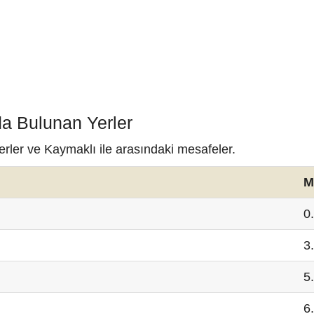
da Bulunan Yerler
erler ve Kaymaklı ile arasındaki mesafeler.
M
0
3
5
6