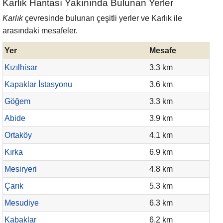
Karlık Haritası Yakınında Bulunan Yerler
Karlık
çevresinde bulunan çeşitli yerler ve Karlık ile
arasındaki mesafeler.
Yer
Mesafe
Kızılhisar
3.3 km
Kapaklar İstasyonu
3.6 km
Göğem
3.3 km
Abide
3.9 km
Ortaköy
4.1 km
Kırka
6.9 km
Mesiryeri
4.8 km
Çarık
5.3 km
Mesudiye
6.3 km
Kabaklar
6.2 km