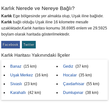
Karlık Nerede ve Nereye Bağlı?
Karlık
Ege bölgesinde yer almakta olup, Uşak iline bağlıdır.
Karlık
bağlı olduğu Uşak iline 16 kilometre mesafe
uzaklıktadır.
Karlık haritası
konumu 38.6985 enlem ve 29.5925
boylam olarak haritada gösterilmektedir.
Facebook
Twitter
Karlık Haritası Yakınındaki İlçeler
Banaz
(15 km)
Gediz
(37 km)
Uşak Merkez
(16 km)
Hocalar
(35 km)
Sivaslı
(23 km)
Çavdarhisar
(55 km)
Karahallı
(42 km)
Dumlupınar
(38 km)