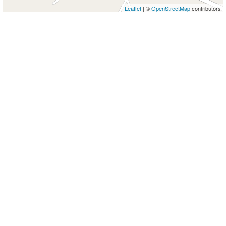
Leaflet
| ©
OpenStreetMap
contributors