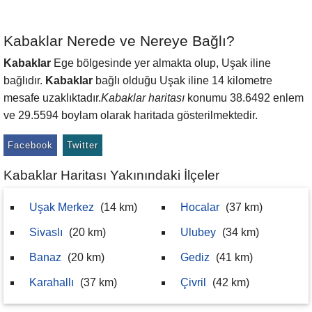
Kabaklar Nerede ve Nereye Bağlı?
Kabaklar
Ege bölgesinde yer almakta olup, Uşak iline
bağlıdır.
Kabaklar
bağlı olduğu Uşak iline 14 kilometre
mesafe uzaklıktadır.
Kabaklar haritası
konumu 38.6492 enlem
ve 29.5594 boylam olarak haritada gösterilmektedir.
Facebook
Twitter
Kabaklar Haritası Yakınındaki İlçeler
Uşak Merkez
(14 km)
Hocalar
(37 km)
Sivaslı
(20 km)
Ulubey
(34 km)
Banaz
(20 km)
Gediz
(41 km)
Karahallı
(37 km)
Çivril
(42 km)