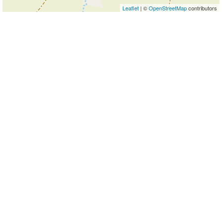
Leaflet
| ©
OpenStreetMap
contributors