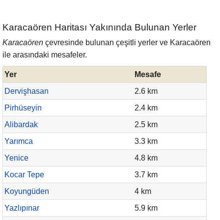
Karacaören Haritası Yakınında Bulunan Yerler
Karacaören
çevresinde bulunan çeşitli yerler ve Karacaören
ile arasındaki mesafeler.
Yer
Mesafe
Dervişhasan
2.6 km
Pirhüseyin
2.4 km
Alibardak
2.5 km
Yarımca
3.3 km
Yenice
4.8 km
Kocar Tepe
3.7 km
Koyungüden
4 km
Yazlıpınar
5.9 km