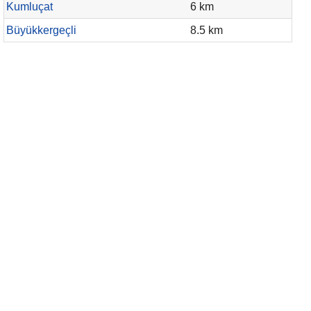
Kumluçat
6 km
Büyükkergeçli
8.5 km