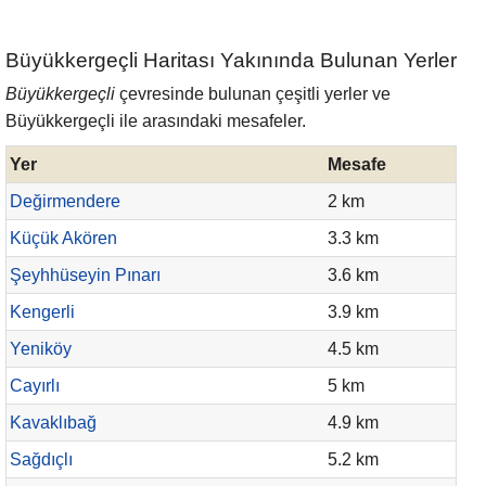
Büyükkergeçli Haritası Yakınında Bulunan Yerler
Büyükkergeçli
çevresinde bulunan çeşitli yerler ve
Büyükkergeçli ile arasındaki mesafeler.
Yer
Mesafe
Değirmendere
2 km
Küçük Akören
3.3 km
Şeyhhüseyin Pınarı
3.6 km
Kengerli
3.9 km
Yeniköy
4.5 km
Cayırlı
5 km
Kavaklıbağ
4.9 km
Sağdıçlı
5.2 km