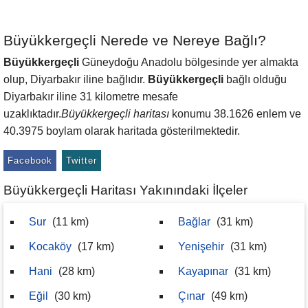
Büyükkergeçli Nerede ve Nereye Bağlı?
Büyükkergeçli
Güneydoğu Anadolu bölgesinde yer almakta
olup, Diyarbakır iline bağlıdır.
Büyükkergeçli
bağlı olduğu
Diyarbakır iline 31 kilometre mesafe
uzaklıktadır.
Büyükkergeçli haritası
konumu 38.1626 enlem ve
40.3975 boylam olarak haritada gösterilmektedir.
Facebook
Twitter
Büyükkergeçli Haritası Yakınındaki İlçeler
Sur
(11 km)
Bağlar
(31 km)
Kocaköy
(17 km)
Yenişehir
(31 km)
Hani
(28 km)
Kayapınar
(31 km)
Eğil
(30 km)
Çınar
(49 km)