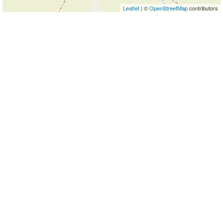
Leaflet
| ©
OpenStreetMap
contributors