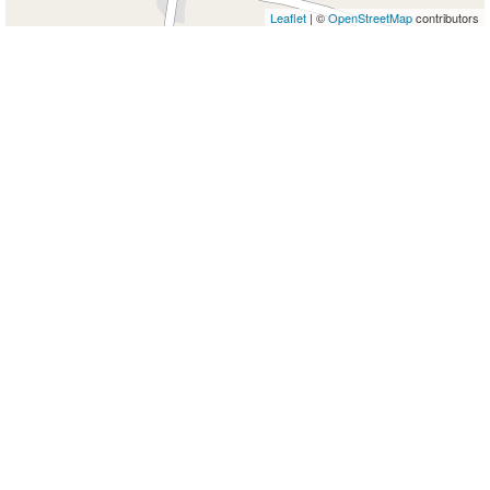
Leaflet
| ©
OpenStreetMap
contributors