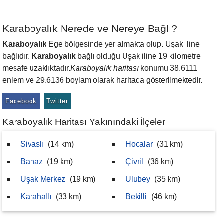
Karaboyalık Nerede ve Nereye Bağlı?
Karaboyalık
Ege bölgesinde yer almakta olup, Uşak iline
bağlıdır.
Karaboyalık
bağlı olduğu Uşak iline 19 kilometre
mesafe uzaklıktadır.
Karaboyalık haritası
konumu 38.6111
enlem ve 29.6136 boylam olarak haritada gösterilmektedir.
Facebook
Twitter
Karaboyalık Haritası Yakınındaki İlçeler
Sivaslı
(14 km)
Hocalar
(31 km)
Banaz
(19 km)
Çivril
(36 km)
Uşak Merkez
(19 km)
Ulubey
(35 km)
Karahallı
(33 km)
Bekilli
(46 km)