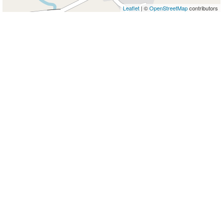
Leaflet
| ©
OpenStreetMap
contributors