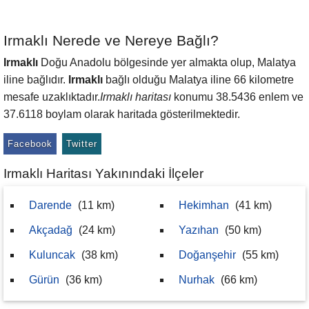
Irmaklı Nerede ve Nereye Bağlı?
Irmaklı
Doğu Anadolu bölgesinde yer almakta olup, Malatya
iline bağlıdır.
Irmaklı
bağlı olduğu Malatya iline 66 kilometre
mesafe uzaklıktadır.
Irmaklı haritası
konumu 38.5436 enlem ve
37.6118 boylam olarak haritada gösterilmektedir.
Facebook
Twitter
Irmaklı Haritası Yakınındaki İlçeler
Darende
(11 km)
Hekimhan
(41 km)
Akçadağ
(24 km)
Yazıhan
(50 km)
Kuluncak
(38 km)
Doğanşehir
(55 km)
Gürün
(36 km)
Nurhak
(66 km)