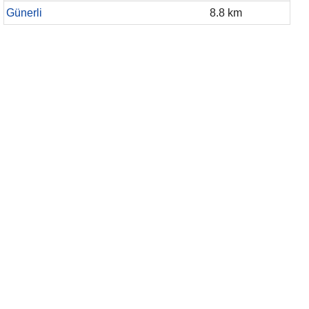
Günerli
8.8 km