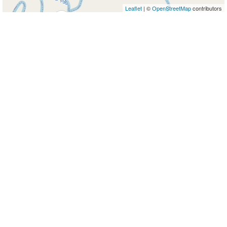
Leaflet
| ©
OpenStreetMap
contributors