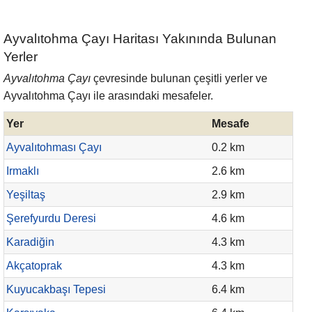
Ayvalıtohma Çayı Haritası Yakınında Bulunan
Yerler
Ayvalıtohma Çayı
çevresinde bulunan çeşitli yerler ve
Ayvalıtohma Çayı ile arasındaki mesafeler.
Yer
Mesafe
Ayvalıtohması Çayı
0.2 km
Irmaklı
2.6 km
Yeşiltaş
2.9 km
Şerefyurdu Deresi
4.6 km
Karadiğin
4.3 km
Akçatoprak
4.3 km
Kuyucakbaşı Tepesi
6.4 km