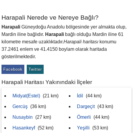
Harapali Nerede ve Nereye Bağlı?
Harapali
Güneydoğu Anadolu bölgesinde yer almakta olup,
Mardin iline bağlıdır.
Harapali
bağlı olduğu Mardin iline 61
kilometre mesafe uzaklıktadır.
Harapali haritası
konumu
37.2461 enlem ve 41.4150 boylam olarak haritada
gösterilmektedir.
Facebook
Twitter
Harapali Haritası Yakınındaki İlçeler
Midyat(Estel)
(21 km)
İdil
(44 km)
Gercüş
(36 km)
Dargeçit
(43 km)
Nusaybin
(27 km)
Ömerli
(44 km)
Hasankeyf
(52 km)
Yeşilli
(53 km)