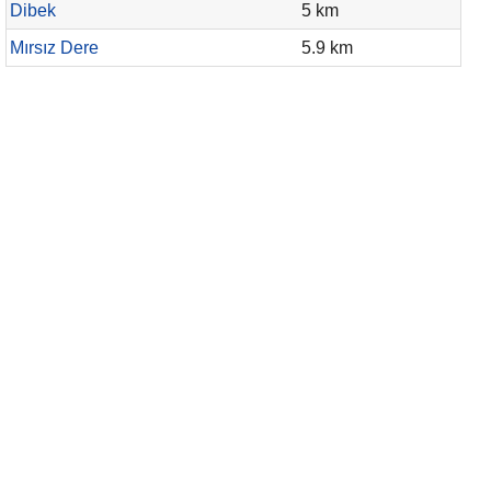
Dibek
5 km
Mırsız Dere
5.9 km