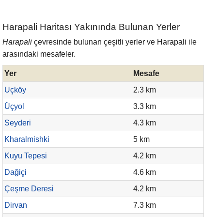
Harapali Haritası Yakınında Bulunan Yerler
Harapali
çevresinde bulunan çeşitli yerler ve Harapali ile
arasındaki mesafeler.
Yer
Mesafe
Uçköy
2.3 km
Üçyol
3.3 km
Seyderi
4.3 km
Kharalmishki
5 km
Kuyu Tepesi
4.2 km
Dağiçi
4.6 km
Çeşme Deresi
4.2 km
Dirvan
7.3 km