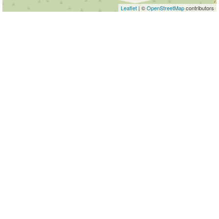
Leaflet
| ©
OpenStreetMap
contributors