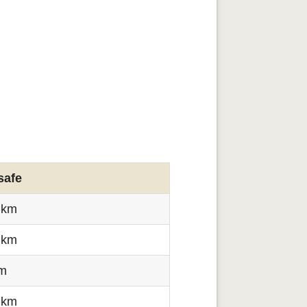
safe
 km
 km
km
 km