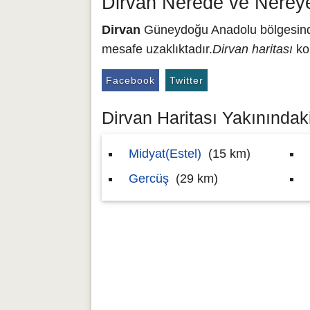
Dirvan Nerede ve Nerey
Dirvan
Güneydoğu Anadolu bölgesinde 
mesafe uzaklıktadır.
Dirvan haritası
ko
Facebook
Twitter
Dirvan Haritası Yakınındaki
Midyat(Estel)
(15 km)
Gercüş
(29 km)