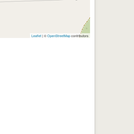
Leaflet
| ©
OpenStreetMap
contributors