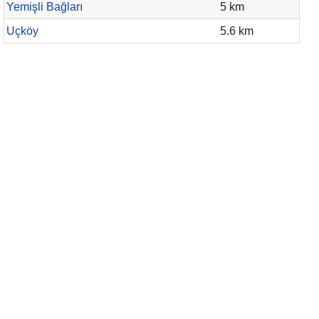
Yemişli Bağları
5 km
Uçköy
5.6 km