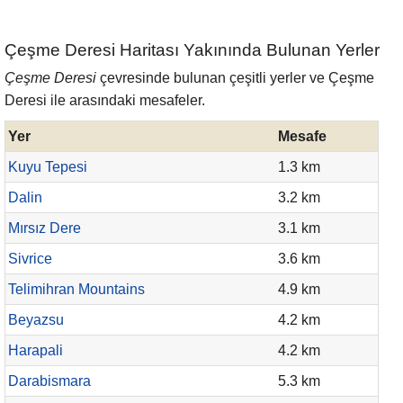
Çeşme Deresi Haritası Yakınında Bulunan Yerler
Çeşme Deresi
çevresinde bulunan çeşitli yerler ve Çeşme
Deresi ile arasındaki mesafeler.
Yer
Mesafe
Kuyu Tepesi
1.3 km
Dalin
3.2 km
Mırsız Dere
3.1 km
Sivrice
3.6 km
Telimihran Mountains
4.9 km
Beyazsu
4.2 km
Harapali
4.2 km
Darabismara
5.3 km