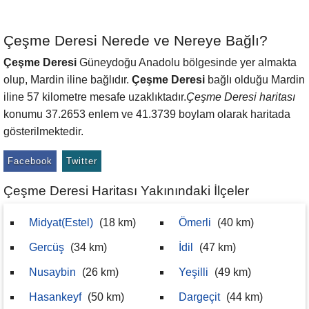
Çeşme Deresi Nerede ve Nereye Bağlı?
Çeşme Deresi
Güneydoğu Anadolu bölgesinde yer almakta
olup, Mardin iline bağlıdır.
Çeşme Deresi
bağlı olduğu Mardin
iline 57 kilometre mesafe uzaklıktadır.
Çeşme Deresi haritası
konumu 37.2653 enlem ve 41.3739 boylam olarak haritada
gösterilmektedir.
Facebook
Twitter
Çeşme Deresi Haritası Yakınındaki İlçeler
Midyat(Estel)
(18 km)
Ömerli
(40 km)
Gercüş
(34 km)
İdil
(47 km)
Nusaybin
(26 km)
Yeşilli
(49 km)
Hasankeyf
(50 km)
Dargeçit
(44 km)