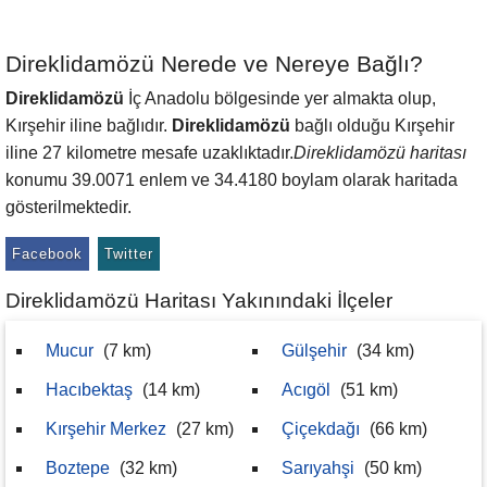
Direklidamözü Nerede ve Nereye Bağlı?
Direklidamözü
İç Anadolu bölgesinde yer almakta olup,
Kırşehir iline bağlıdır.
Direklidamözü
bağlı olduğu Kırşehir
iline 27 kilometre mesafe uzaklıktadır.
Direklidamözü haritası
konumu 39.0071 enlem ve 34.4180 boylam olarak haritada
gösterilmektedir.
Facebook
Twitter
Direklidamözü Haritası Yakınındaki İlçeler
Mucur
(7 km)
Gülşehir
(34 km)
Hacıbektaş
(14 km)
Acıgöl
(51 km)
Kırşehir Merkez
(27 km)
Çiçekdağı
(66 km)
Boztepe
(32 km)
Sarıyahşi
(50 km)