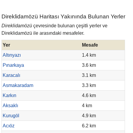
Direklidamözü Haritası Yakınında Bulunan Yerler
Direklidamözü
çevresinde bulunan çeşitli yerler ve
Direklidamözü ile arasındaki mesafeler.
Yer
Mesafe
Altınyazı
1.4 km
Pınarkaya
3.6 km
Karacalı
3.1 km
Asmakaradam
3.3 km
Karkın
4.6 km
Aksaklı
4 km
Kurugöl
4.9 km
Acıöz
6.2 km