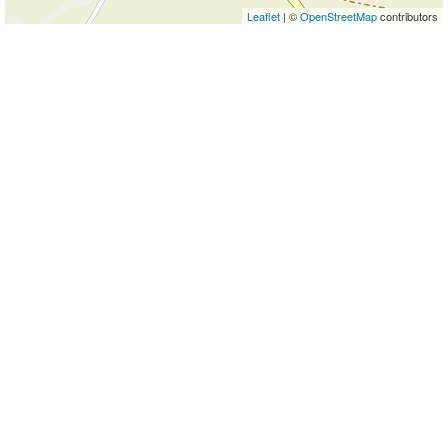
Leaflet
| ©
OpenStreetMap
contributors