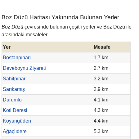
Boz Düzü Haritası Yakınında Bulunan Yerler
Boz Düzü
çevresinde bulunan çeşitli yerler ve Boz Düzü ile
arasındaki mesafeler.
Yer
Mesafe
Bostanpınarı
1.7 km
Deveboynu Ziyareti
2.7 km
Sahilpınar
3.2 km
Sarıkamış
2.9 km
Durumlu
4.1 km
Koti Deresi
4.3 km
Koyungüden
4.4 km
Ağaçlıdere
5.3 km