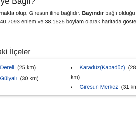
ye Bağlı?
akta olup, Giresun iline bağlıdır.
Bayındır
bağlı olduğu 
0.7093 enlem ve 38.1525 boylam olarak haritada göster
ki İlçeler
Dereli
(25 km)
Karadüz(Kabadüz)
(28
km)
Gülyalı
(30 km)
Giresun Merkez
(31 k