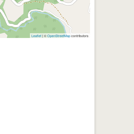
Leaflet
| ©
OpenStreetMap
contributors