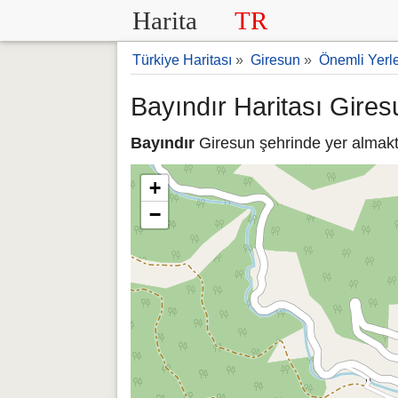
Harita
TR
Türkiye Haritası
»
Giresun
»
Önemli Yerl
Bayındır Haritası Gires
Bayındır
Giresun şehrinde yer almakta
+
−