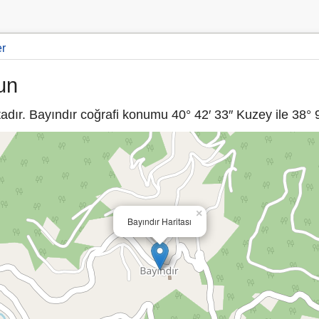
er
un
dır. Bayındır coğrafi konumu 40° 42′ 33″ Kuzey ile 38° 9
×
Bayındır Haritası