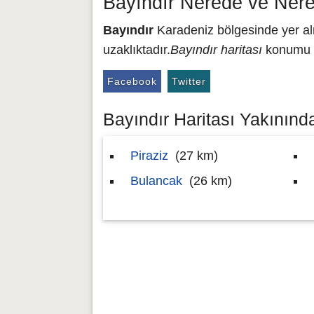
Bayındır Nerede ve Nere
Bayındır
Karadeniz bölgesinde yer alm
uzaklıktadır.
Bayındır haritası
konumu 4
Facebook
Twitter
Bayındır Haritası Yakınında
Piraziz
(27 km)
Bulancak
(26 km)