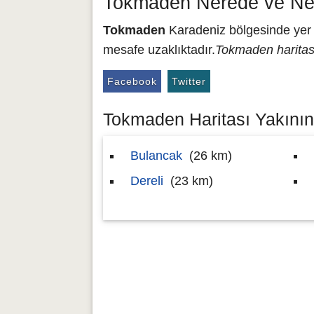
Tokmaden Nerede ve Ne
Tokmaden
Karadeniz bölgesinde yer a
mesafe uzaklıktadır.
Tokmaden haritas
Facebook
Twitter
Tokmaden Haritası Yakınınd
Bulancak
(26 km)
Dereli
(23 km)