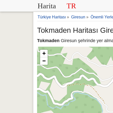
Harita
TR
Türkiye Haritası
»
Giresun
»
Önemli Yerl
Tokmaden Haritası Gir
Tokmaden
Giresun şehrinde yer almak
+
−