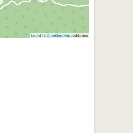
Leaflet
| ©
OpenStreetMap
contributors