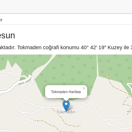
er
esun
tadır. Tokmaden coğrafi konumu 40° 42′ 19″ Kuzey ile 38
×
Tokmaden Haritası