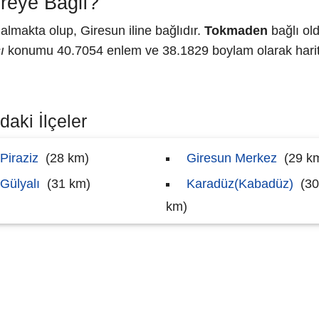
reye Bağlı?
lmakta olup, Giresun iline bağlıdır.
Tokmaden
bağlı old
ı
konumu 40.7054 enlem ve 38.1829 boylam olarak harita
aki İlçeler
Piraziz
(28 km)
Giresun Merkez
(29 k
Gülyalı
(31 km)
Karadüz(Kabadüz)
(30
km)