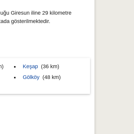
uğu Giresun iline 29 kilometre
da gösterilmektedir.
m)
Keşap
(36 km)
Gölköy
(48 km)