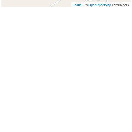
Leaflet
| ©
OpenStreetMap
contributors