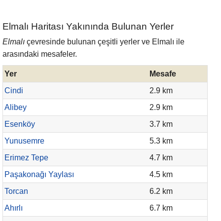
Elmalı Haritası Yakınında Bulunan Yerler
Elmalı
çevresinde bulunan çeşitli yerler ve Elmalı ile
arasındaki mesafeler.
Yer
Mesafe
Cindi
2.9 km
Alibey
2.9 km
Esenköy
3.7 km
Yunusemre
5.3 km
Erimez Tepe
4.7 km
Paşakonağı Yaylası
4.5 km
Torcan
6.2 km
Ahırlı
6.7 km