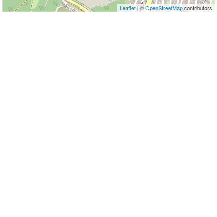
Leaflet
| ©
OpenStreetMap
contributors