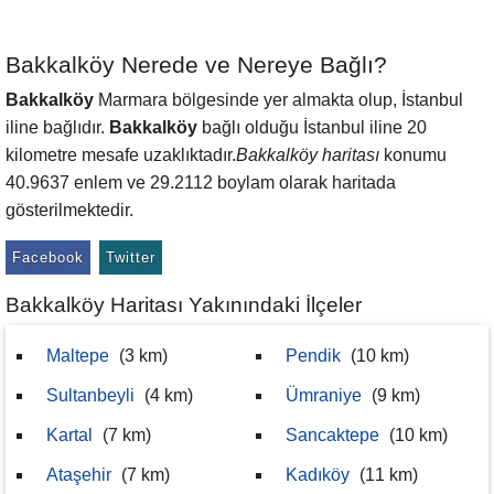
Bakkalköy Nerede ve Nereye Bağlı?
Bakkalköy
Marmara bölgesinde yer almakta olup, İstanbul
iline bağlıdır.
Bakkalköy
bağlı olduğu İstanbul iline 20
kilometre mesafe uzaklıktadır.
Bakkalköy haritası
konumu
40.9637 enlem ve 29.2112 boylam olarak haritada
gösterilmektedir.
Facebook
Twitter
Bakkalköy Haritası Yakınındaki İlçeler
Maltepe
(3 km)
Pendik
(10 km)
Sultanbeyli
(4 km)
Ümraniye
(9 km)
Kartal
(7 km)
Sancaktepe
(10 km)
Ataşehir
(7 km)
Kadıköy
(11 km)