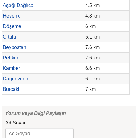
Aşağı Dağlıca
4.5 km
Hevenk
4.8 km
Döşeme
6 km
Örtülü
5.1 km
Beybostan
7.6 km
Pehkin
7.6 km
Kamber
6.6 km
Dağdeviren
6.1 km
Burçaklı
7 km
Yorum veya Bilgi Paylaşın
Ad Soyad