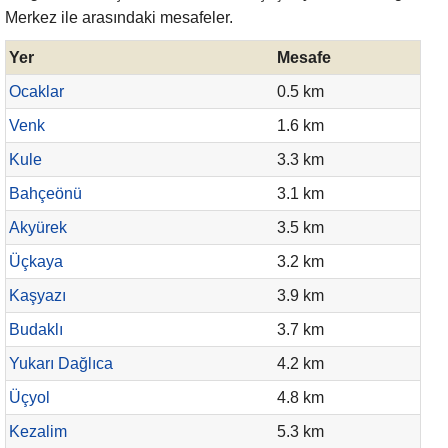
Merkez ile arasındaki mesafeler.
Yer
Mesafe
Ocaklar
0.5 km
Venk
1.6 km
Kule
3.3 km
Bahçeönü
3.1 km
Akyürek
3.5 km
Üçkaya
3.2 km
Kaşyazı
3.9 km
Budaklı
3.7 km
Yukarı Dağlıca
4.2 km
Üçyol
4.8 km
Kezalim
5.3 km