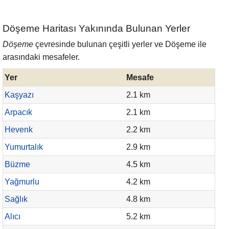
Döşeme Haritası Yakınında Bulunan Yerler
Döşeme
çevresinde bulunan çeşitli yerler ve Döşeme ile
arasındaki mesafeler.
Yer
Mesafe
Kaşyazı
2.1 km
Arpacık
2.1 km
Hevenk
2.2 km
Yumurtalık
2.9 km
Büzme
4.5 km
Yağmurlu
4.2 km
Sağlık
4.8 km
Alıcı
5.2 km