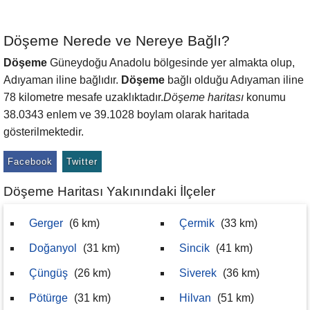
Döşeme Nerede ve Nereye Bağlı?
Döşeme
Güneydoğu Anadolu bölgesinde yer almakta olup,
Adıyaman iline bağlıdır.
Döşeme
bağlı olduğu Adıyaman iline
78 kilometre mesafe uzaklıktadır.
Döşeme haritası
konumu
38.0343 enlem ve 39.1028 boylam olarak haritada
gösterilmektedir.
Facebook
Twitter
Döşeme Haritası Yakınındaki İlçeler
Gerger
(6 km)
Çermik
(33 km)
Doğanyol
(31 km)
Sincik
(41 km)
Çüngüş
(26 km)
Siverek
(36 km)
Pötürge
(31 km)
Hilvan
(51 km)