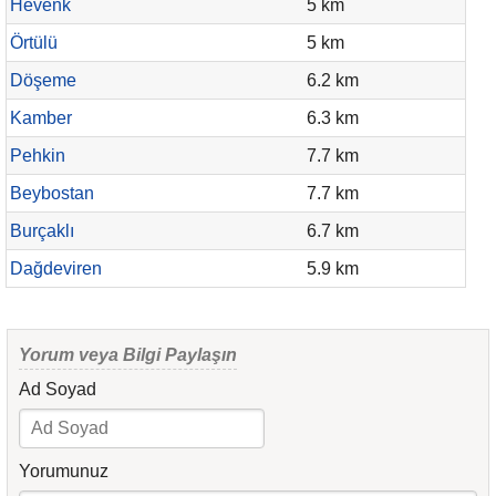
Hevenk
5 km
Örtülü
5 km
Döşeme
6.2 km
Kamber
6.3 km
Pehkin
7.7 km
Beybostan
7.7 km
Burçaklı
6.7 km
Dağdeviren
5.9 km
Yorum veya Bilgi Paylaşın
Ad Soyad
Yorumunuz