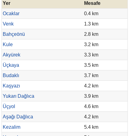
Yer
Mesafe
Ocaklar
0.4 km
Venk
1.3 km
Bahçeönü
2.8 km
Kule
3.2 km
Akyürek
3.3 km
Üçkaya
3.5 km
Budaklı
3.7 km
Kaşyazı
4.2 km
Yukarı Dağlıca
3.9 km
Üçyol
4.6 km
Aşağı Dağlıca
4.2 km
Kezalim
5.4 km