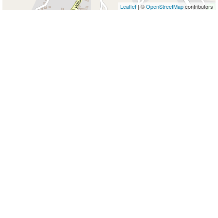
Leaflet
| ©
OpenStreetMap
contributors