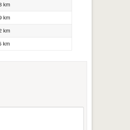
3 km
9 km
2 km
5 km