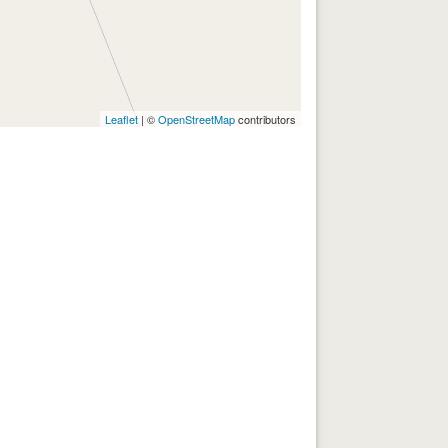
Leaflet
| ©
OpenStreetMap
contributors