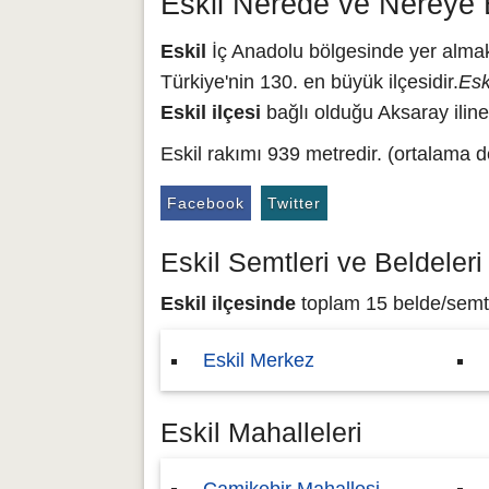
Eskil Nerede ve Nereye 
Eskil
İç Anadolu bölgesinde yer almakta
Türkiye'nin 130. en büyük ilçesidir.
Esk
Eskil ilçesi
bağlı olduğu Aksaray iline
Eskil rakımı 939 metredir. (ortalama d
Facebook
Twitter
Eskil Semtleri ve Beldeleri
Eskil ilçesinde
toplam 15 belde/semt b
Eskil Merkez
Eskil Mahalleleri